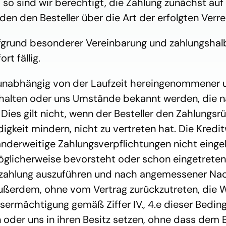
so sind wir berechtigt, die Zahlung zunächst auf d
den den Besteller über die Art der erfolgten Verr
fgrund besonderer Vereinbarung und zahlungshalb
rt fällig.
nabhängig von der Laufzeit hereingenommener und
alten oder uns Umstände bekannt werden, die nac
 Dies gilt nicht, wenn der Besteller den Zahlungs
gkeit mindern, nicht zu vertreten hat. Die Kredit
anderweitige Zahlungsverpflichtungen nicht eingeh
licherweise bevorsteht oder schon eingetreten i
zahlung auszuführen und nach angemessener Nach
ußerdem, ohne vom Vertrag zurückzutreten, die W
gsermächtigung gemäß Ziffer IV., 4.e dieser Bedin
oder uns in ihren Besitz setzen, ohne dass dem B