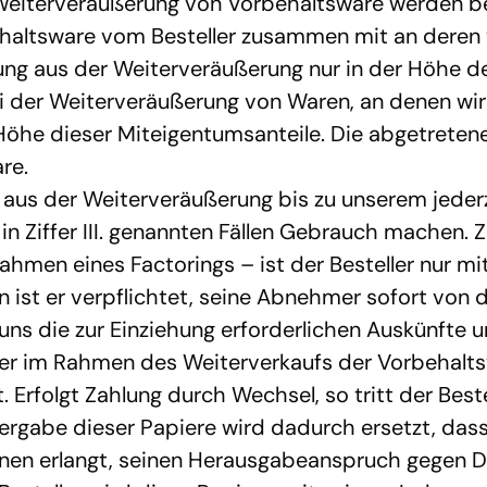
 Weiterveräußerung von Vorbehaltsware werden ber
ehaltsware vom Besteller zusammen mit an deren v
rung aus der Weiterveräußerung nur in der Höhe 
i der Weiterveräußerung von Waren, an denen wir 
 Höhe dieser Miteigentumsanteile. Die abgetreten
re.
n aus der Weiterveräußerung bis zu unserem jederz
n Ziffer III. genannten Fällen Gebrauch machen. 
hmen eines Factorings – ist der Besteller nur mit 
ist er verpflichtet, seine Abnehmer sofort von de
 uns die zur Einziehung erforderlichen Auskünfte 
ller im Rahmen des Weiterverkaufs der Vorbehalt
t. Erfolgt Zahlung durch Wechsel, so tritt der Bes
rgabe dieser Papiere wird dadurch ersetzt, dass d
ihnen erlangt, seinen Herausgabeanspruch gegen Dri