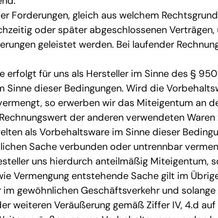
end:
icher Forderungen, gleich aus welchem Rechtsgrund,
hzeitig oder später abgeschlossenen Verträgen, u
ungen geleistet werden. Bei laufender Rechnung 
erfolgt für uns als Hersteller im Sinne des § 950 
im Sinne dieser Bedingungen. Wird die Vorbehalts
ermengt, so erwerben wir das Miteigentum an der
echnungswert der anderen verwendeten Waren zu
lten als Vorbehaltsware im Sinne dieser Beding
lichen Sache verbunden oder untrennbar vermengt
teller uns hierdurch anteilmäßig Miteigentum, s
ie Vermengung entstehende Sache gilt im Übrigen
r im gewöhnlichen Geschäftsverkehr und solange e
r weiteren Veräußerung gemäß Ziffer IV, 4.d auf